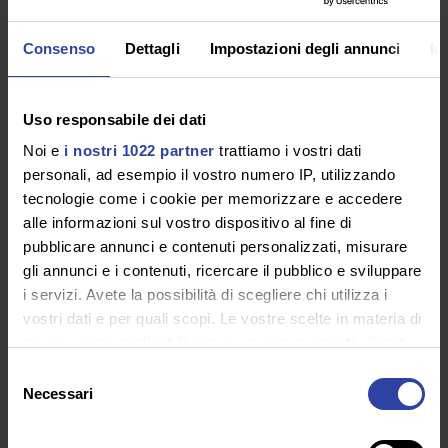
L’obiettivo comune è quello di garantire una
Consenso
Dettagli
Impostazioni degli annunci
In
politica efficace a livello pubblico per i big
data e tutta l’economica digitale. La
Uso responsabile dei dati
disponibilità dei dati, infatti, risulta sempre
Noi e
i nostri 1022 partner
trattiamo i vostri dati
più rilevante nella attuale società e solo un
personali, ad esempio il vostro numero IP, utilizzando
approccio che tenga conto di tutte le
tecnologie come i cookie per memorizzare e accedere
competenze dei tre Garanti può portare alla
alle informazioni sul vostro dispositivo al fine di
pubblicare annunci e contenuti personalizzati, misurare
scelta della migliore strumentazione per la
gli annunci e i contenuti, ricercare il pubblico e sviluppare
tutela delle persone e del mercato.
i servizi. Avete la possibilità di scegliere chi utilizza i
vostri dati e per quali scopi. Le vostre scelte in materia di
Le Principali
privacy sono applicabili solo su questa proprietà digitale
in cui avete effettuato le vostre scelte. È possibile
Selezione
Novità
modificare o revocare il proprio consenso in qualsiasi
Necessari
del
momento dalla Dichiarazione sui cookie o facendo clic
consenso
sull'icona di attivazione della privacy.