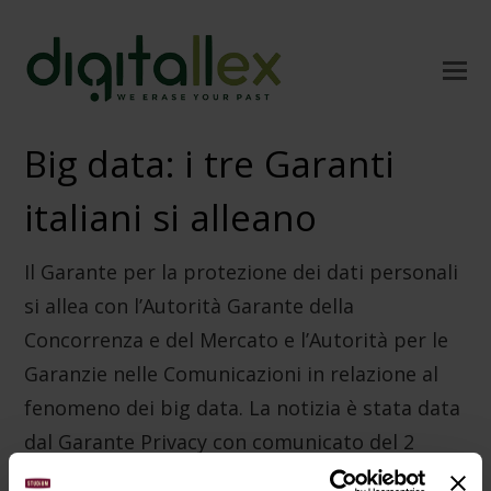
Big data: i tre Garanti
italiani si alleano
Il Garante per la protezione dei dati personali
si allea con l’Autorità Garante della
Concorrenza e del Mercato e l’Autorità per le
Garanzie nelle Comunicazioni in relazione al
fenomeno dei big data. La notizia è stata data
dal Garante Privacy con comunicato del 2
luglio 2019.