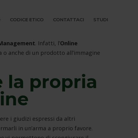
O
CODICE ETICO
CONTATTACI
STUDI
 Management
. Infatti, l’
Online
na o anche di un prodotto all’immagine
la propria
ine
e i giudizi espressi da altri
ormarli in un’arma a proprio favore.
he vi permettono di scongiurare il