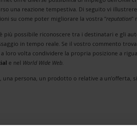
erso una reazione tempestiva. Di seguito vi illustre
ioni su come poter migliorare la vostra “
reputation
” 
 più possibile riconoscere tra i destinatari e gli au
ssaggio in tempo reale. Se il vostro commento trova 
a loro volta condividere la propria posizione a rigu
ial
e nel
World Wide Web
.
, una persona, un prodotto o relative a un’offerta, 