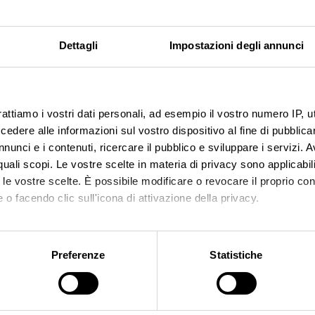
ion management: com
Dettagli
Impostazioni degli annunci
ono direttamente sulla reputazione generale, poss
ienda. Perciò il
Reputation Management
si occupa 
rattiamo i vostri dati personali, ad esempio il vostro numero IP, 
in grado di reagire velocemente a eventuali sviluppi n
dere alle informazioni sul vostro dispositivo al fine di pubblica
nunci e i contenuti, ricercare il pubblico e sviluppare i servizi. A
e sul valore complessivo di un marchio
, il
Reputation 
r quali scopi. Le vostre scelte in materia di privacy sono applicabi
to le vostre scelte. È possibile modificare o revocare il proprio 
magine generale di un
brand
ha ripercussioni positive
 o facendo clic sull'icona di attivazione della privacy.
 su Internet rischia da un momento all’altro di per
mo anche:
oni sulla tua posizione geografica, con un'approssimazione di qu
Preferenze
Statistiche
’immagine della propria azienda rimanga positiva a l
spositivo, scansionandolo attivamente alla ricerca di caratteristich
 una reputazione positiva possono essere i seguent
aborati i tuoi dati personali e imposta le tue preferenze nella
s