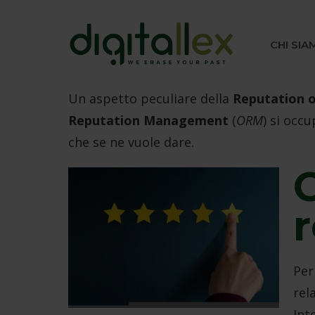
CHI SIA
Un aspetto peculiare della
Reputation o
Reputation Management
(
ORM
) si occ
che se ne vuole dare.
Per
rel
Int