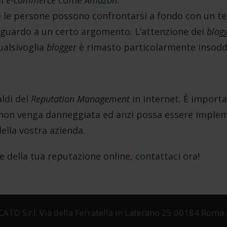
di
e-commerce
come
Amazon
.
e le persone possono confrontarsi a fondo con un te
riguardo a un certo argomento. L’attenzione dei
blog
qualsivoglia
blogger
è rimasto particolarmente insodd
aldi del
Reputation Management
in internet. È importa
e non venga danneggiata ed anzi possa essere implem
della vostra azienda.
e della tua reputazione online,
contattaci ora
!
 S.r.l. Via della Ferratella in Laterano 25 00184 Roma