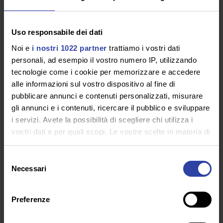
dell’azienda
Uso responsabile dei dati
Noi e
i nostri 1022 partner
trattiamo i vostri dati
Google ha comunicato che invierà nei
personali, ad esempio il vostro numero IP, utilizzando
prossimi mesi una
mail informativa agli
tecnologie come i cookie per memorizzare e accedere
utenti
riguardante questa
variazione
e le
alle informazioni sul vostro dispositivo al fine di
pubblicare annunci e contenuti personalizzati, misurare
tempistiche di attuazione
. L’azienda consiglia
gli annunci e i contenuti, ricercare il pubblico e sviluppare
vivamente agli utenti di
salvare la cronologia
i servizi. Avete la possibilità di scegliere chi utilizza i
relativa ai propri spostamenti sul proprio
vostri dati e per quali scopi. Le vostre scelte in materia di
privacy sono applicabili solo su questa proprietà digitale
dispositivo mobile prima del 1° dicembre
in cui avete effettuato le vostre scelte. È possibile
Selezione
2024
.
modificare o revocare il proprio consenso in qualsiasi
Necessari
del
momento dalla Dichiarazione sui cookie o facendo clic
consenso
sull'icona di attivazione della privacy.
Preferenze
Questa precauzione è necessaria per
evitare
Con il tuo consenso, vorremmo anche: