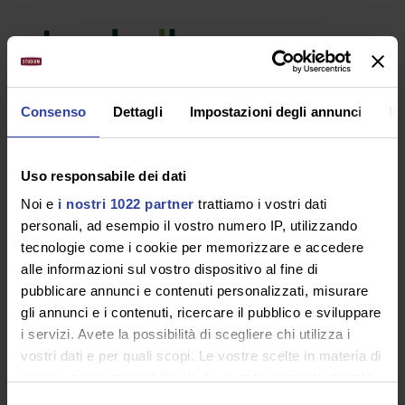
Consenso
Dettagli
Impostazioni degli annunci
In
Le recenti attività del
Garante Privacy:
Uso responsabile dei dati
Noi e
i nostri 1022 partner
trattiamo i vostri dati
ispezioni, pareri e
personali, ad esempio il vostro numero IP, utilizzando
tecnologie come i cookie per memorizzare e accedere
sanzioni
alle informazioni sul vostro dispositivo al fine di
pubblicare annunci e contenuti personalizzati, misurare
Con la newsletter n. 469/20, il Garante Privacy
gli annunci e i contenuti, ricercare il pubblico e sviluppare
i servizi. Avete la possibilità di scegliere chi utilizza i
rende note le sue ultime attività che lo hanno
vostri dati e per quali scopi. Le vostre scelte in materia di
visto impegnato, in particolare,
privacy sono applicabili solo su questa proprietà digitale
nell’approvazione del piano ispettivo per il
in cui avete effettuato le vostre scelte. È possibile