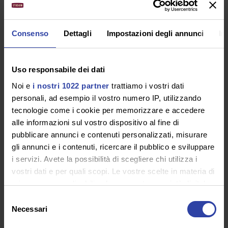
dati personali per finalità di polizia. Bisogna
dare particolare attenzione ai dati delle
Consenso
Dettagli
Impostazioni degli annunci
In
persone registrati nel CED, con l’obbligo del
personale incaricato di riguardi alle
opportune istruzioni in merito alla modalità
Uso responsabile dei dati
di trattamento di tali dati.
Noi e
i nostri 1022 partner
trattiamo i vostri dati
personali, ad esempio il vostro numero IP, utilizzando
tecnologie come i cookie per memorizzare e accedere
DATA BREACH:
alle informazioni sul vostro dispositivo al fine di
pubblicare annunci e contenuti personalizzati, misurare
Prosegue il Garante per la protezione dei dati
gli annunci e i contenuti, ricercare il pubblico e sviluppare
personali sottolineando che le comunicazioni
i servizi. Avete la possibilità di scegliere chi utilizza i
vostri dati e per quali scopi. Le vostre scelte in materia di
agli utenti dei
data breach
non devono essere
privacy sono applicabili solo su questa proprietà digitale
generiche ma devono fornire precise
in cui avete effettuato le vostre scelte. È possibile
Selezione
indicazioni su come proteggersi da usi illeciti
modificare o revocare il proprio consenso in qualsiasi
Necessari
del
dei propri dati personali. Nello specifico, è
momento dalla Dichiarazione sui cookie o facendo clic
consenso