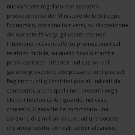
nuovamente regolato con apposito
pubblicità e social media, i quali potrebbero combinarle
con altre informazioni che ha fornito loro o che hanno
provvedimento del Ministero dello Sviluppo
raccolto dal suo utilizzo dei loro servizi.
Informativa
Economico, possono iscriversi, su disposizione
sulla privacy.
Dichiarazione dei cookie
del Garante Privacy, gli utenti che non
intendono ricevere offerte promozionali sul
telefono mobile, su quello fisso o tramite
posta cartacea. Ulteriori indicazioni del
garante prevedono che possano confluire sul
Registro tutti gli indirizzi postali indicati dai
contraenti, anche quelli non presenti negli
elenchi telefonici. Al riguardo, nel caso
concreto, il garante ha comminato una
sanzione di 2 milioni di euro ad una società
che aveva svolto, con call center albanese,