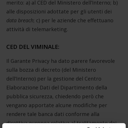
merito: a) al CED del Ministero dell’Interno; b)
alle disposizioni adottate per gli utenti dei
data breach
; c) per le aziende che effettuano
attività di telemarketing.
CED DEL VIMINALE:
Il Garante Privacy ha dato parere favorevole
sulla bozza di decreto (del Ministero
dell’Interno) per la gestione del Centro
Elaborazione Dati del Dipartimento della
pubblica sicurezza, chiedendo però che
vengano apportate alcune modifiche per
rendere tale banca dati conforme alla
direttiva europea relativa al trattamento dei