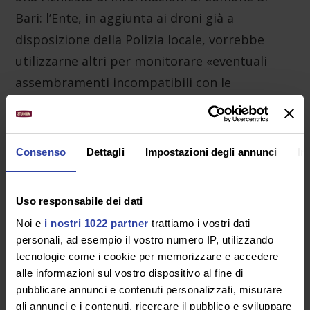
Bari: l’Ente, in aggiunta ai droni già a
disposizione della Polizia locale, vorrebbe
utilizzarne altri per monitorare «eventuali
assembramenti incompatibili con le
limitazioni dovute alla gestione della
pandemia da COVID-19».
Consenso
Dettagli
Impostazioni degli annunci
In
Analoga richiesta è stata inviata al comune di
Roma, in quanto, a partire dal prossimo
autunno, la Polizia locale sarà dotata di 9
Uso responsabile dei dati
droni per il monitoraggio ed il controllo del
Noi e
i nostri 1022 partner
trattiamo i vostri dati
personali, ad esempio il vostro numero IP, utilizzando
territorio cittadino.
tecnologie come i cookie per memorizzare e accedere
alle informazioni sul vostro dispositivo al fine di
Infine, l’Autorità ha inviato una richiesta di
pubblicare annunci e contenuti personalizzati, misurare
informazioni alla Azienda Usl Roma 3 per
gli annunci e i contenuti, ricercare il pubblico e sviluppare