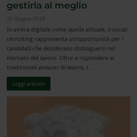
gestirla al meglio
pubblicità e social media, i quali potrebbero combinarle
con altre informazioni che ha fornito loro o che hanno
25 Giugno 2024
raccolto dal suo utilizzo dei loro servizi.
Informativa
sulla privacy.
Dichiarazione dei cookie
In un’era digitale come quella attuale, il social
recruiting rappresenta un’opportunità per i
candidati che desiderano distinguersi nel
mercato del lavoro. Oltre a rispondere ai
tradizionali annunci di lavoro, i…
Leggi articolo