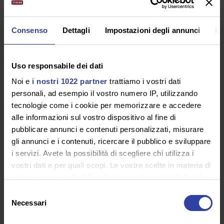
Google Maps: le novità del
Consenso
Dettagli
Impostazioni degli annunci
In
2024
14 Luglio 2024
Uso responsabile dei dati
La cronologia degli spostamenti su Google
Noi e
i nostri 1022 partner
trattiamo i vostri dati
Maps sarà oggetto di un significativo
personali, ad esempio il vostro numero IP, utilizzando
tecnologie come i cookie per memorizzare e accedere
aggiornamento che ne modificherà la
alle informazioni sul vostro dispositivo al fine di
gestione, migliorando la privacy e il controllo
pubblicare annunci e contenuti personalizzati, misurare
dei dati degli utenti. A partire…
gli annunci e i contenuti, ricercare il pubblico e sviluppare
i servizi. Avete la possibilità di scegliere chi utilizza i
vostri dati e per quali scopi. Le vostre scelte in materia di
Leggi articolo
privacy sono applicabili solo su questa proprietà digitale
in cui avete effettuato le vostre scelte. È possibile
Selezione
modificare o revocare il proprio consenso in qualsiasi
Necessari
del
momento dalla Dichiarazione sui cookie o facendo clic
consenso