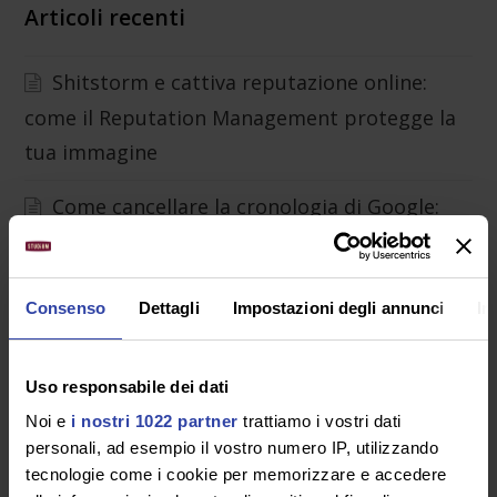
Articoli recenti
Shitstorm e cattiva reputazione online:
come il Reputation Management protegge la
tua immagine
Come cancellare la cronologia di Google:
guida completa
Come cancellare le recensioni negative su
Consenso
Dettagli
Impostazioni degli annunci
In
Google: quando è possibile e cosa fare
Violazione della privacy: cos’è, quando si
Uso responsabile dei dati
configura e cosa fare
Noi e
i nostri 1022 partner
trattiamo i vostri dati
personali, ad esempio il vostro numero IP, utilizzando
Foto dei tuoi figli sui social: cosa rischi
tecnologie come i cookie per memorizzare e accedere