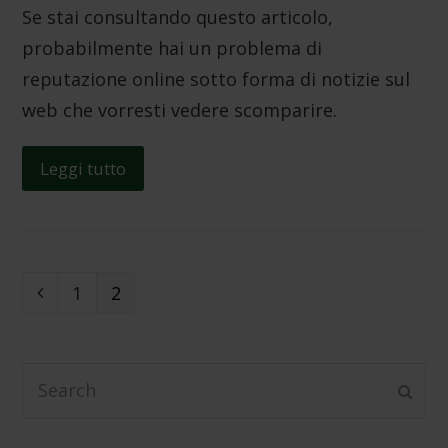
Se stai consultando questo articolo,
probabilmente hai un problema di
reputazione online sotto forma di notizie sul
web che vorresti vedere scomparire.
Leggi tutto
Page
1
Page
2
Previous
Search
Subm